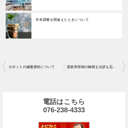
年末調整を間違えたときについて
投
ロボットの減価償却について
源泉所得税の納税も仕訳も忘れた場合
稿
ナ
ビ
電話はこちら
ゲ
076-238-4333
ー
シ