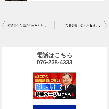
投
国税局から電話が来たときに法人が気を付けるポイント
税務調査で調べられること
稿
ナ
ビ
電話はこちら
ゲ
076-238-4333
ー
シ
ョ
ン