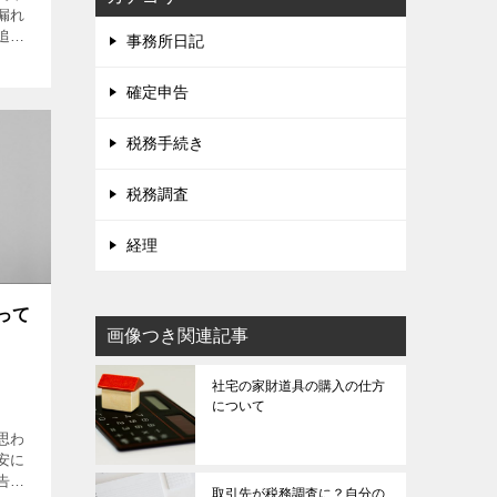
漏れ
追加
事務所日記
しい
りま
確定申告
がある
す。
「加
税務手続き
ま
税務調査
経理
って
画像つき関連記事
社宅の家財道具の購入の仕方
について
思わ
安に
告内
取引先が税務調査に？自分の