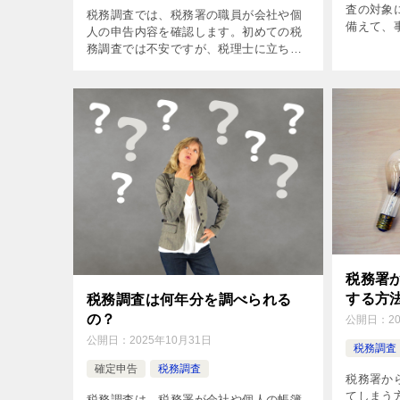
査の対象
税務調査では、税務署の職員が会社や個
備えて、
人の申告内容を確認します。初めての税
す。この
務調査では不安ですが、税理士に立ち合
ればいい
ってもらうと安心です。では、税理士は
した。
具体的にどこまでサポートしてくれるの
か、この記事で解説します。
税務署
する方
税務調査は何年分を調べられる
の？
公開日：
2
公開日：
2025年10月31日
税務調査
確定申告
税務調査
税務署か
てしまう
税務調査は、税務署が会社や個人の帳簿