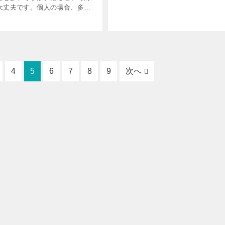
容の確認や書類不足のチェックです
大丈夫です。個人の場合、多く
えば、控除の計算や経費の内容につ
支出の確認が目的です。この記
確認したいときなどに電話が入りま
務署からのお尋ねに個人が実務
する方法について解説します。
ち着いて対応するためのポイン
えましょう。
4
5
6
7
8
9
次へ