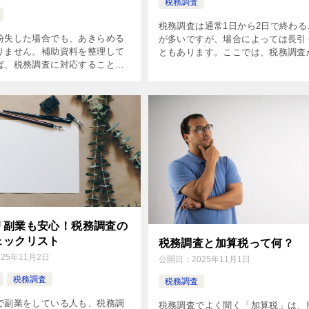
税務調査
税務調査は通常1日から2日で終わる
紛失した場合でも、あきらめる
が多いですが、場合によっては長引
りません。補助資料を整理して
ともあります。ここでは、税務調査
ば、税務調査に対応することは
引く理由と、スムーズに進めるため
。 この記事では、領収書を紛失
イントについて解説します。
った場合に税務調査でどのよう
きるかを解説します。
リ副業も安心！税務調査の
ェックリスト
税務調査と加算税って何？
025年11月2日
公開日：
2025年11月1日
税務調査
税務調査
で副業をしている人も、税務調
税務調査でよく聞く「加算税」は、