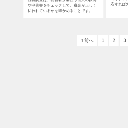
応すれば
や申告書をチェックして、税金が正しく
は収入や
払われているかを確かめることです。 で
事では税
も、「税務調査は何年分を調べられる
的に対応
の？」と心配になる人も多いでしょう。
焦らず落
この記事では、税務調査で何年分までさ
トを押さ
かのぼって調べられるのかについて、基
本的なルールとポイントをわかりやすく
前へ
1
2
3
解説します。