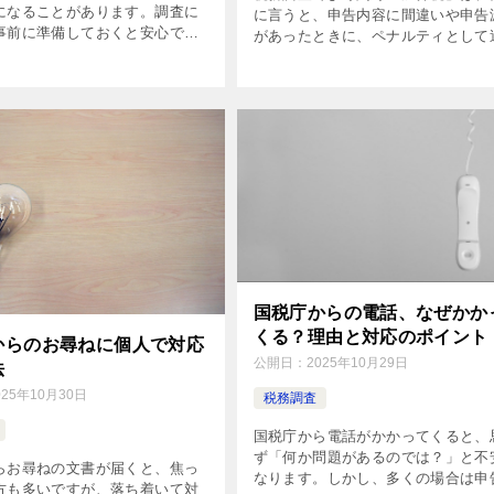
になることがあります。調査に
に言うと、申告内容に間違いや申告
事前に準備しておくと安心で
があったときに、ペナルティとして
記事では、具体的に何を整理す
で払う税金のことです。つまり、正
かを箇条書きで簡単にまとめま
金額を申告していれば払う必要はあ
せんが、 間違いや隠していた収入
と税金に上乗せされることがありま
この記事では、税務調査でよく聞く
算税」についてわかりやすく解説し
す。
国税庁からの電話、なぜかか
くる？理由と対応のポイント
からのお尋ねに個人で対応
公開日：
2025年10月29日
法
025年10月30日
税務調査
国税庁から電話がかかってくると、
ず「何か問題があるのでは？」と不
らお尋ねの文書が届くと、焦っ
なります。しかし、多くの場合は申
方も多いですが、落ち着いて対