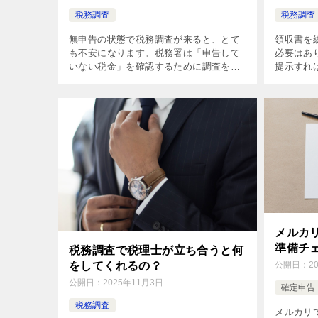
税務調査
税務調査
領収書を
無申告の状態で税務調査が来ると、とて
必要はあ
も不安になります。税務署は「申告して
提示すれ
いない税金」を確認するために調査を行
可能です
います。そんなとき、税理士に依頼する
してしま
と安心です。では、税理士は具体的にど
に対応で
こまでサポートしてくれるのでしょう
か。
メルカ
準備チ
税務調査で税理士が立ち合うと何
公開日：
2
をしてくれるの？
公開日：
2025年11月3日
確定申告
税務調査
メルカリ